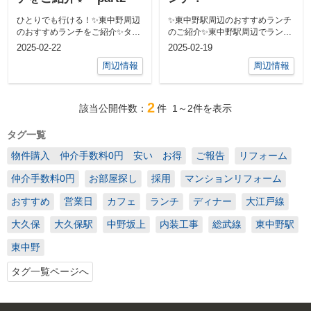
ひとりでも行ける！✨東中野周辺
✨東中野駅周辺のおすすめランチ
のおすすめランチをご紹介✨ター
のご紹介✨東中野駅周辺でランチ
ミナル駅新宿に5分の高アクセス
をお考えの皆さんに！是非、おす
2025-02-22
2025-02-19
の東中野駅...
すめしたい...
周辺情報
周辺情報
2
該当公開件数：
件
1～2
件を表示
タグ一覧
物件購入 仲介手数料0円 安い お得
ご報告
リフォーム
仲介手数料0円
お部屋探し
採用
マンションリフォーム
おすすめ
営業日
カフェ
ランチ
ディナー
大江戸線
大久保
大久保駅
中野坂上
内装工事
総武線
東中野駅
東中野
タグ一覧ページへ