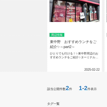
周辺情報
東中野 おすすめランチをご
紹介✨～part2～
ひとりでも行ける！✨東中野周辺のお
すすめランチをご紹介✨ターミナル駅
新宿に5分の高アクセスの東中野駅...
2025-02-22
2
1-2
該当公開件数
件
件表示
タグ一覧