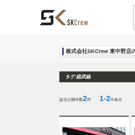
中野区の不動産｜SKCrew(エスケークルー
株式会社SKCrew 東中野店
タグ:総武線
2
1-2
該当公開件数
件
件表示