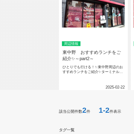
周辺情報
東中野 おすすめランチをご
紹介✨～part2～
ひとりでも行ける！✨東中野周辺のお
すすめランチをご紹介✨ターミナル駅
新宿に5分の高アクセスの東中野駅...
2025-02-22
2
1-2
該当公開件数
件
件表示
タグ一覧