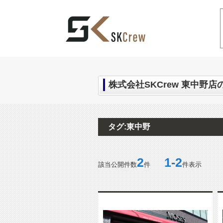
中野区の不動産｜SKCrew(エスケークルー
株式会社SKCrew 東中野店
タグ:東中野
2
1-2
該当公開件数
件
件表示