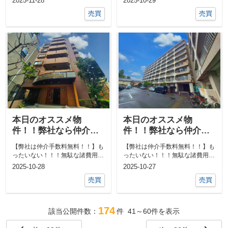
2025-11-28
2025-10-29
件教えて下...
件教えて下...
売買
売買
本日のオススメ物
本日のオススメ物
件！！弊社なら仲介手
件！！弊社なら仲介手
数料0円！！他にも気に
数料0円！！他にも気に
【弊社は仲介手数料無料！！】も
【弊社は仲介手数料無料！！】も
なる物件あればご相談
なる物件あればご相談
ったいない！！！無駄な諸費用一
ったいない！！！無駄な諸費用一
ください！！
ください！！
切なし！！①ネットで気になる物
切なし！！①ネットで気になる物
2025-10-28
2025-10-27
件教えて下...
件教えて下...
売買
売買
174
該当公開件数：
件
41～60
件を表示