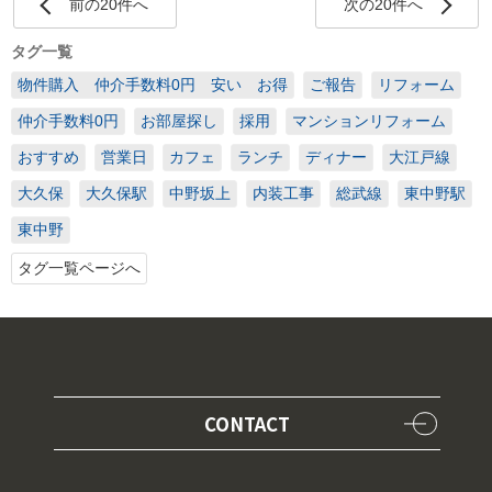
前の20件へ
次の20件へ
タグ一覧
物件購入 仲介手数料0円 安い お得
ご報告
リフォーム
仲介手数料0円
お部屋探し
採用
マンションリフォーム
おすすめ
営業日
カフェ
ランチ
ディナー
大江戸線
大久保
大久保駅
中野坂上
内装工事
総武線
東中野駅
東中野
タグ一覧ページへ
CONTACT