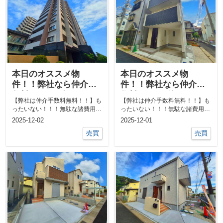
本日のオススメ物
本日のオススメ物
件！！弊社なら仲介手
件！！弊社なら仲介手
数料0円！！他にも気に
数料0円！！他にも気に
【弊社は仲介手数料無料！！】も
【弊社は仲介手数料無料！！】も
なる物件あればご相談
なる物件あればご相談
ったいない！！！無駄な諸費用一
ったいない！！！無駄な諸費用一
ください！！
ください！！
切なし！！①ネットで気になる物
切なし！！①ネットで気になる物
2025-12-02
2025-12-01
件教えて下...
件教えて下...
売買
売買