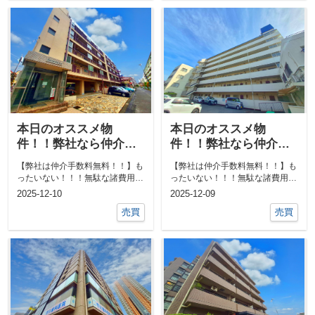
本日のオススメ物
本日のオススメ物
件！！弊社なら仲介手
件！！弊社なら仲介手
数料0円！！他にも気に
数料0円！！他にも気に
【弊社は仲介手数料無料！！】も
【弊社は仲介手数料無料！！】も
なる物件あればご相談
なる物件あればご相談
ったいない！！！無駄な諸費用一
ったいない！！！無駄な諸費用一
ください！！
ください！！
切なし！！①ネットで気になる物
切なし！！①ネットで気になる物
2025-12-10
2025-12-09
件教えて下...
件教えて下...
売買
売買