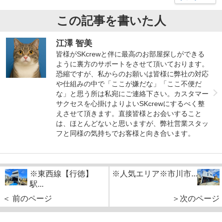
この記事を書いた人
江澤 智美
皆様がSKcrewと伴に最高のお部屋探しができる
ように裏方のサポートをさせて頂いております。
恐縮ですが、私からのお願いは皆様に弊社の対応
や仕組みの中で「ここが嫌だな」「ここ不便だ
な」と思う所は私宛にご連絡下さい。カスタマー
サクセスを心掛けよりよいSKcrewにするべく整
えさせて頂きます。直接皆様とお会いすること
は、ほとんどないと思いますが、弊社営業スタッ
フと同様の気持ちでお客様と向き合います。
※東西線【行徳】
※人気エリア※市川市...
駅...
＜ 前のページ
＞次のページ