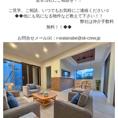
是非当社にご相談を！！
ご見学、ご相談、いつでもお気軽にご連絡ください☺️
◆◆他にも気になる物件など教えて下さい！！
弊社は仲介手数料
無料！！◆◆
⠀
お問合せメール✉️：r-watanabe@sk-crew.jp