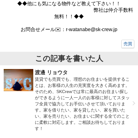
◆◆他にも気になる物件など教えて下さい！！
弊社は仲介手数料
無料！！◆◆
⠀
お問合せメール✉️：r-watanabe@sk-crew.jp
売買
この記事を書いた人
渡邊 リョウタ
賃貸でも売買でも、理想のお住まいを提供するこ
とは、お客様の人生の充実度を大きく高めます。
そのため、SKCrewでは常に最高のお住まい探し
ができるように一人一人のお客様に対してスタッ
フ全員で協力してお手伝いさせて頂いておりま
す。家を借りたい、家を貸したい、家を買いた
い、家を売りたい、お住まいに関する全てのこと
に柔軟に対応します。ご相談お待ちしておりま
す！