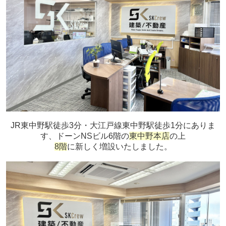
JR東中野駅徒歩3分・大江戸線東中野駅徒歩1分にありま
す、ドーンNSビル6階の
東中野本店
の上
8階
に新しく増設いたしました。