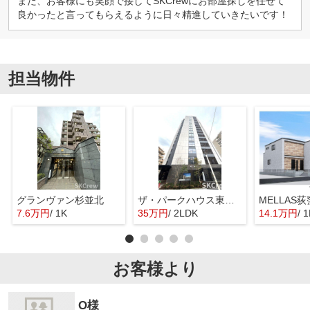
また、お客様にも笑顔で接してSKCrewにお部屋探しを任せて
良かったと言ってもらえるように日々精進していきたいです！
担当物件
グランヴァン杉並北
ザ・パークハウス東中野プレイス
MELLAS荻
7.6万円
/ 1K
35万円
/ 2LDK
14.1万円
/ 
お客様より
O様