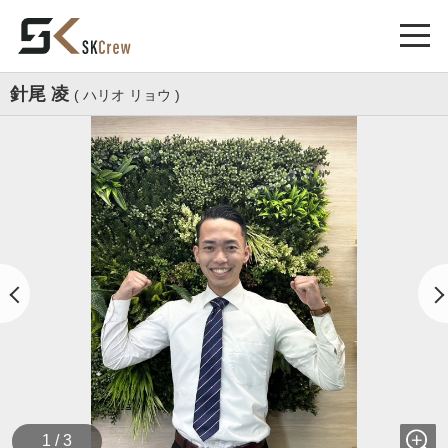
針尾 凌
( ハリオ リョウ )
1 / 3