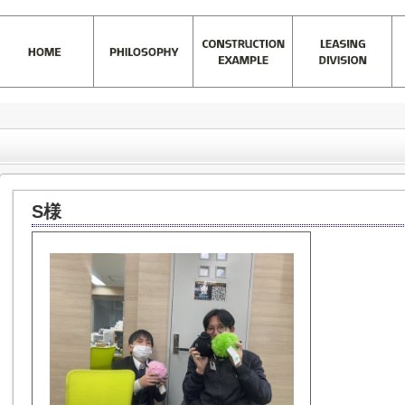
)
>
お客様の声一覧
>
S様
S様