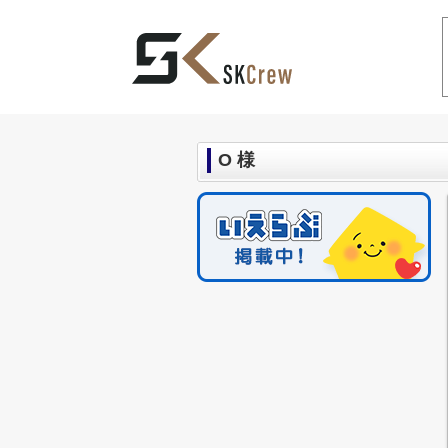
中野区の不動産｜SKCrew(エスケークルー
O 様