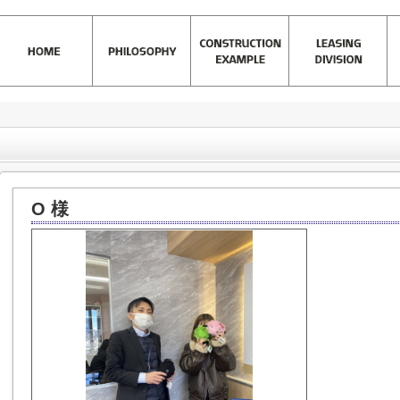
)
>
お客様の声一覧
>
O 様
O 様