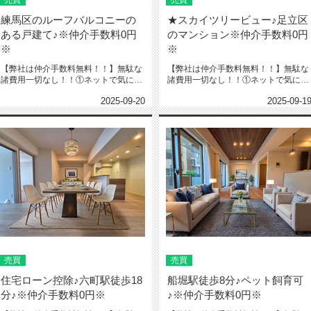
売買
売買
練馬区のルーフバルコニーの
★スカイツリービュー♪足立区
ある戸建て♪※仲介手数料0円
のマンション※仲介手数料0円
※
※
【弊社は仲介手数料無料！！】無駄な
【弊社は仲介手数料無料！！】無駄な
諸費用一切なし！！①ネットで気にな
諸費用一切なし！！①ネットで気にな
る物件教えて下さい‼️※URL・...
る物件教えて下さい‼️※URL・...
2025-09-20
2025-09-1
売買
売買
住宅ローン控除♪六町駅徒歩18
船堀駅徒歩8分♪ペット飼育可
分♪※仲介手数料0円※
♪※仲介手数料0円※