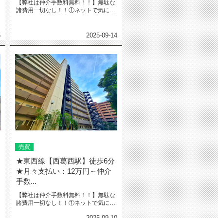
【弊社は仲介手数料無料！！】無駄な
諸費用一切なし！！①ネットで気にな
る物件教えて下さい‼️※URL・...
5
2025-09-14
売買
★東西線【西葛西駅】徒歩6分
★月々支払い：12万円～仲介
手数...
【弊社は仲介手数料無料！！】無駄な
諸費用一切なし！！①ネットで気にな
る物件教えて下さい‼️※URL・...
1
2025-09-10