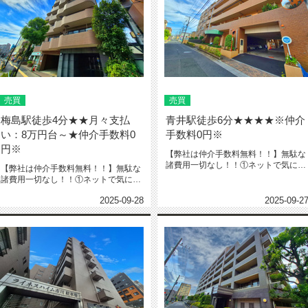
売買
売買
梅島駅徒歩4分★★月々支払
青井駅徒歩6分★★★★※仲介
い：8万円台～★仲介手数料0
手数料0円※
円※
【弊社は仲介手数料無料！！】無駄な
諸費用一切なし！！①ネットで気にな
【弊社は仲介手数料無料！！】無駄な
る物件教えて下さい‼️※URL・...
諸費用一切なし！！①ネットで気にな
る物件教えて下さい‼️※URL・...
2025-09-28
2025-09-2