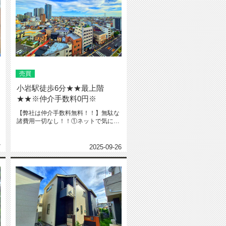
売買
小岩駅徒歩6分★★最上階
★★※仲介手数料0円※
【弊社は仲介手数料無料！！】無駄な
諸費用一切なし！！①ネットで気にな
る物件教えて下さい‼️※URL・...
7
2025-09-26