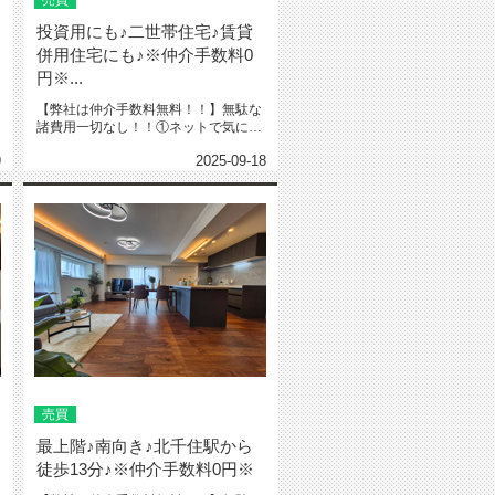
売買
投資用にも♪二世帯住宅♪賃貸
併用住宅にも♪※仲介手数料0
円※...
【弊社は仲介手数料無料！！】無駄な
諸費用一切なし！！①ネットで気にな
る物件教えて下さい‼️※URL・...
9
2025-09-18
売買
最上階♪南向き♪北千住駅から
徒歩13分♪※仲介手数料0円※