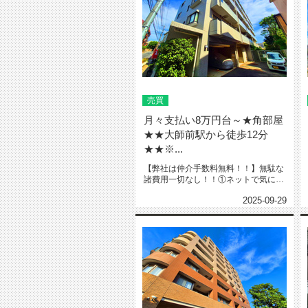
売買
月々支払い8万円台～★角部屋
★★大師前駅から徒歩12分
★★※...
【弊社は仲介手数料無料！！】無駄な
諸費用一切なし！！①ネットで気にな
る物件教えて下さい‼️※URL・...
2025-09-29