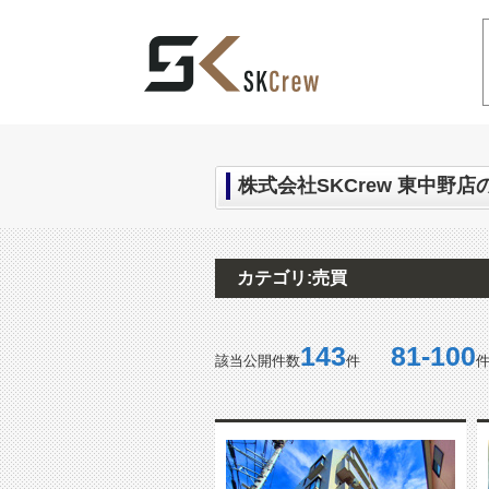
中野区の不動産｜SKCrew(エスケークルー
株式会社SKCrew 東中野店
カテゴリ:売買
143
81-100
該当公開件数
件