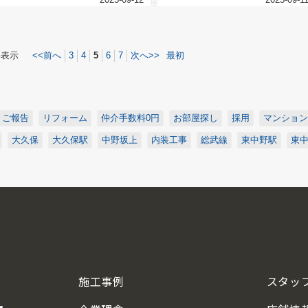
件表示
<<前へ
3
4
5
6
7
次へ>>
最初
ご報告
リフォーム
仲介手数料0円
お部屋探し
採用
マンション
大久保
大久保駅
中野坂上
内装工事
総武線
東中野駅
東
施工事例
スタッ