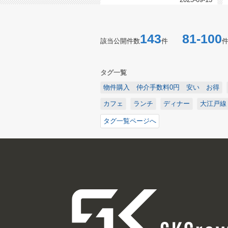
143
81-100
該当公開件数
件
タグ一覧
物件購入 仲介手数料0円 安い お得
カフェ
ランチ
ディナー
大江戸線
タグ一覧ページへ