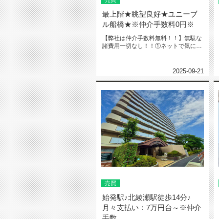
売買
最上階★眺望良好★ユニーブ
ル船橋★※仲介手数料0円※
【弊社は仲介手数料無料！！】無駄な
諸費用一切なし！！①ネットで気にな
る物件教えて下さい‼️※URL・...
2025-09-21
売買
始発駅♪北綾瀬駅徒歩14分♪
月々支払い：7万円台～※仲介
手数...