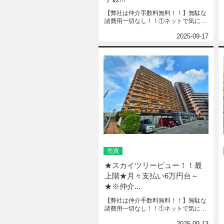
【弊社は仲介手数料無料！！】無駄な
諸費用一切なし！！①ネットで気にな
る物件教えて下さい‼️※URL・...
2025-09-17
売買
★スカイツリービュー！！最
上階★月々支払い6万円台～
★※仲介...
【弊社は仲介手数料無料！！】無駄な
諸費用一切なし！！①ネットで気にな
る物件教えて下さい‼️※URL・...
2025-09-13