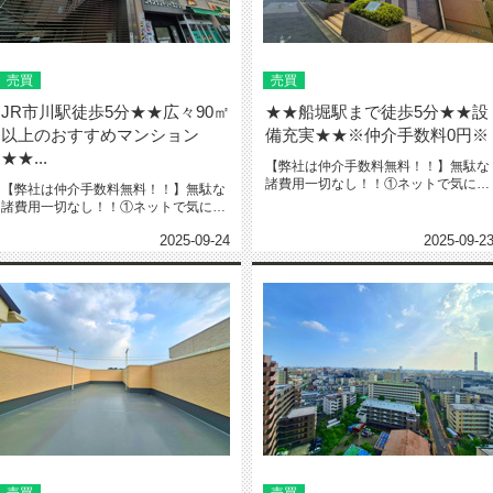
売買
売買
JR市川駅徒歩5分★★広々90㎡
★★船堀駅まで徒歩5分★★設
以上のおすすめマンション
備充実★★※仲介手数料0円※
★★...
【弊社は仲介手数料無料！！】無駄な
諸費用一切なし！！①ネットで気にな
【弊社は仲介手数料無料！！】無駄な
る物件教えて下さい‼️※URL・...
諸費用一切なし！！①ネットで気にな
る物件教えて下さい‼️※URL・...
2025-09-24
2025-09-2