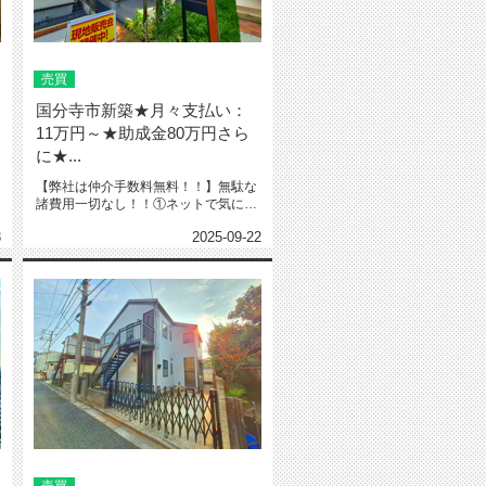
売買
国分寺市新築★月々支払い：
11万円～★助成金80万円さら
に★...
【弊社は仲介手数料無料！！】無駄な
諸費用一切なし！！①ネットで気にな
る物件教えて下さい‼️※URL・...
3
2025-09-22