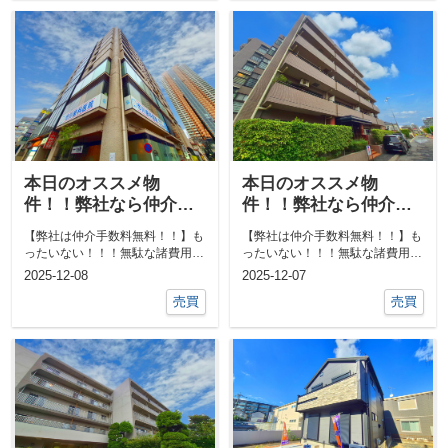
本日のオススメ物
本日のオススメ物
件！！弊社なら仲介手
件！！弊社なら仲介手
数料0円！！他にも気に
数料0円！！他にも気に
【弊社は仲介手数料無料！！】も
【弊社は仲介手数料無料！！】も
なる物件あればご相談
なる物件あればご相談
ったいない！！！無駄な諸費用一
ったいない！！！無駄な諸費用一
ください！！
ください！！
切なし！！①ネットで気になる物
切なし！！①ネットで気になる物
2025-12-08
2025-12-07
件教えて下...
件教えて下...
売買
売買