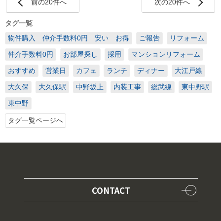
前の20件へ
次の20件へ
タグ一覧
物件購入 仲介手数料0円 安い お得
ご報告
リフォーム
仲介手数料0円
お部屋探し
採用
マンションリフォーム
おすすめ
営業日
カフェ
ランチ
ディナー
大江戸線
大久保
大久保駅
中野坂上
内装工事
総武線
東中野駅
東中野
タグ一覧ページへ
CONTACT