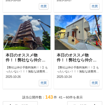
2025-10-28
2025-10-27
件教えて下...
件教えて下...
売買
売買
本日のオススメ物
本日のオススメ物
件！！弊社なら仲介手
件！！弊社なら仲介手
数料0円！！他にも気に
数料0円！！他にも気に
【弊社は仲介手数料無料！！】も
【弊社は仲介手数料無料！！】も
なる物件あればご相談
なる物件あればご相談
ったいない！！！無駄な諸費用一
ったいない！！！無駄な諸費用一
ください！！
ください！！
切なし！！①ネットで気になる物
切なし！！①ネットで気になる物
2025-10-26
2025-10-24
件教えて下...
件教えて下...
売買
売買
143
該当公開件数：
件
41～60
件を表示